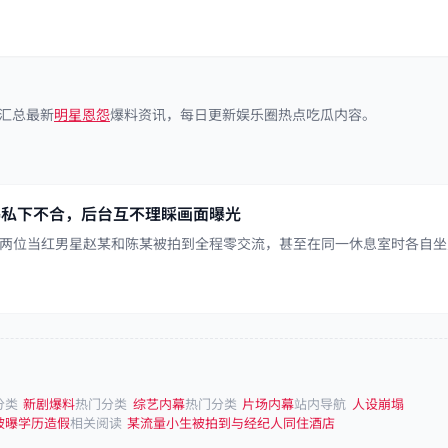
汇总最新
明星恩怨
爆料资讯，每日更新娱乐圈热点吃瓜内容。
曝私下不合，后台互不理睬画面曝光
两位当红男星赵某和陈某被拍到全程零交流，甚至在同一休息室时各自坐
分类
新剧爆料
热门分类
综艺内幕
热门分类
片场内幕
站内导航
人设崩塌
被曝学历造假
相关阅读
某流量小生被拍到与经纪人同住酒店