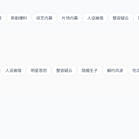
波
新剧爆料
综艺内幕
片场内幕
人设崩塌
整容疑云
。
人设崩塌
明星恩怨
整容疑云
隐婚生子
解约风波
吃