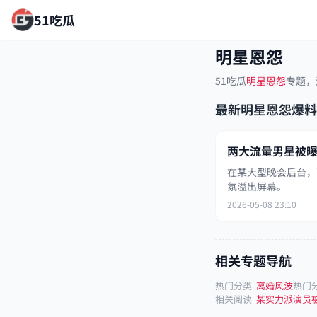
51吃瓜
明星恩怨
51吃瓜
明星恩怨
专题，
最新明星恩怨爆料
两大流量男星被
在某大型晚会后台，
氛溢出屏幕。
2026-05-08 23:10
相关专题导航
热门分类
离婚风波
热门
相关阅读
某实力派演员