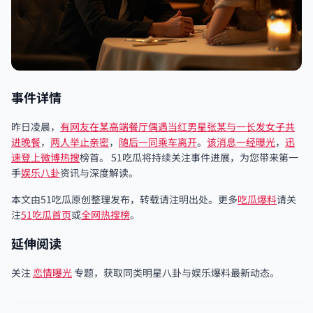
事件详情
昨日凌晨，
有网友在某高端餐
厅偶遇当红男星张
某与一长发女子共
进晚餐
，
两人举止亲密
，
随后一同乘车离开
。
该消息一经曝光
，
迅
速登上微博热搜
榜首。 51吃瓜将持续关注事件进展，为您带来第一
手
娱乐八卦
资讯与深度解读。
本文由51吃瓜原创整理发布，转载请注明出处。更多
吃瓜爆料
请关
注
51吃瓜首页
或
全网热搜榜
。
延伸阅读
关注
恋情曝光
专题，获取同类明星八卦与娱乐爆料最新动态。