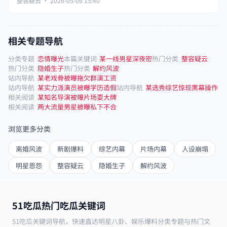
整容疑云 · 2026-05-06 15:40
相关专题导航
分类专题
恋情曝光
本篇关键词
某一线男星深夜密
热门分类
整容疑云
热门分类
隐婚生子
热门分类
解约风波
站内导航
某老戏骨被曝拖欠群演工资
站内导航
某实力派演员被曝学历造假
站内导航
某选秀综艺惊现黑幕操作
相关阅读
某知名导演被曝片场耍大牌
相关阅读
两大流量男星被曝私下不合
浏览更多分类
离婚风波
新剧爆料
综艺内幕
片场内幕
人设崩塌
明星恩怨
整容疑云
隐婚生子
解约风波
51吃瓜热门吃瓜关键词
51吃瓜关键词导航，快速直达明星八卦、娱乐爆料分类专题与热门文