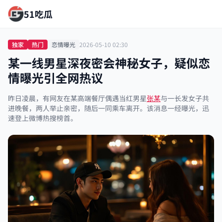
51吃瓜
独家
热门
恋情曝光
2026-05-10 02:30
某一线男星深夜密会神秘女子，疑似恋
情曝光引全网热议
昨日凌晨，有网友在某高端餐厅偶遇当红男星
张某
与一长发女子共
进晚餐，两人举止亲密，随后一同乘车离开。该消息一经曝光，迅
速登上微博热搜榜首。