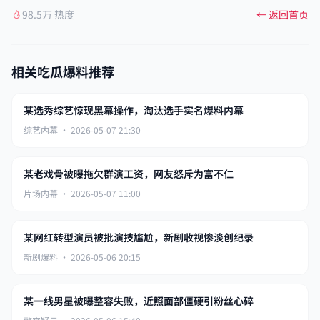
98.5万 热度
← 返回首页
相关吃瓜爆料推荐
某选秀综艺惊现黑幕操作，淘汰选手实名爆料内幕
综艺内幕 · 2026-05-07 21:30
某老戏骨被曝拖欠群演工资，网友怒斥为富不仁
片场内幕 · 2026-05-07 11:00
某网红转型演员被批演技尴尬，新剧收视惨淡创纪录
新剧爆料 · 2026-05-06 20:15
某一线男星被曝整容失败，近照面部僵硬引粉丝心碎