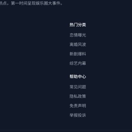
乐热点，第一时间呈现娱乐圈大事件。
热门分类
恋情曝光
离婚风波
新剧爆料
综艺内幕
帮助中心
常见问题
隐私政策
免责声明
举报投诉