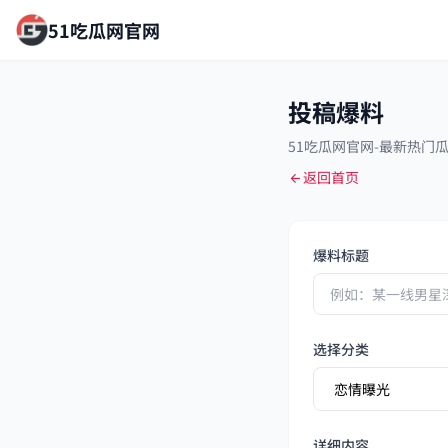
51吃瓜网官网
投稿爆料
51吃瓜网官网-最新热门
返回首页
爆料标题
选择分类
详细内容