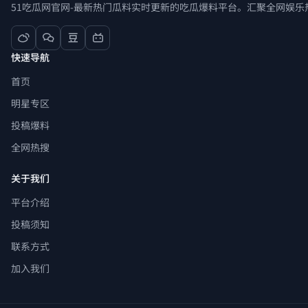
51吃瓜网官网-最新热门瓜料实时更新的吃瓜爆料平台。汇聚全网娱
快速导航
首页
明星专区
投稿爆料
全网热搜
关于我们
平台介绍
投稿须知
联系方式
加入我们