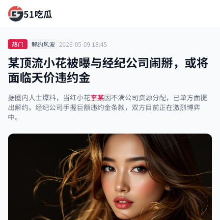
51吃瓜
热门
解约风波
2026-05-09 18:45
某顶流小花被曝与经纪公司闹掰，或将
面临天价违约金
据圈内人士爆料，当红小花
李某
因不满公司资源分配，已单方面提
出解约。经纪公司手握巨额违约金条款，双方目前正在激烈博弈
中。