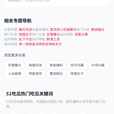
整容疑云 · 2026-05-06 15:40
相关专题导航
分类专题
解约风波
本篇关键词
某顶流小花被曝与
热门分类
整容疑云
热门分类
隐婚生子
热门分类
恋情曝光
站内导航
场耍大牌
站内导航
私下不合
站内导航
群演工资
相关阅读
某一线男星深夜密会神秘女子
浏览更多分类
恋情曝光
离婚风波
新剧爆料
综艺内幕
片场内幕
人设崩塌
明星恩怨
整容疑云
隐婚生子
51吃瓜热门吃瓜关键词
51吃瓜关键词导航，快速直达明星八卦、娱乐爆料分类专题与热门文
章。