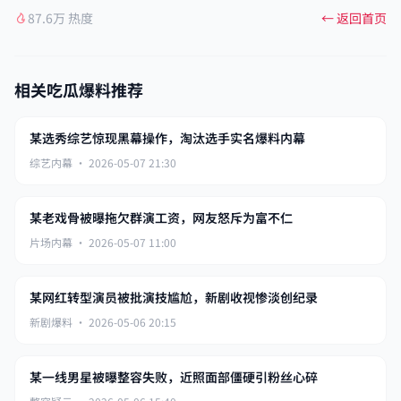
87.6万 热度
← 返回首页
相关吃瓜爆料推荐
某选秀综艺惊现黑幕操作，淘汰选手实名爆料内幕
综艺内幕 · 2026-05-07 21:30
某老戏骨被曝拖欠群演工资，网友怒斥为富不仁
片场内幕 · 2026-05-07 11:00
某网红转型演员被批演技尴尬，新剧收视惨淡创纪录
新剧爆料 · 2026-05-06 20:15
某一线男星被曝整容失败，近照面部僵硬引粉丝心碎