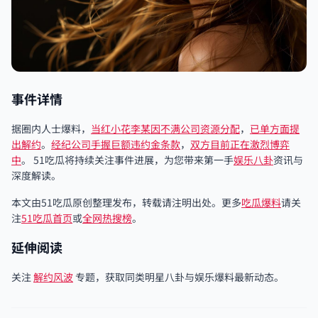
事件详情
据圈内人士爆料，
当红小花李某因不
满公司资源分配
，
已单方面提
出解约
。
经纪公司手握巨额
违约金条款
，
双方目前正在激烈
博弈
中
。 51吃瓜将持续关注事件进展，为您带来第一手
娱乐八卦
资讯与
深度解读。
本文由51吃瓜原创整理发布，转载请注明出处。更多
吃瓜爆料
请关
注
51吃瓜首页
或
全网热搜榜
。
延伸阅读
关注
解约风波
专题，获取同类明星八卦与娱乐爆料最新动态。